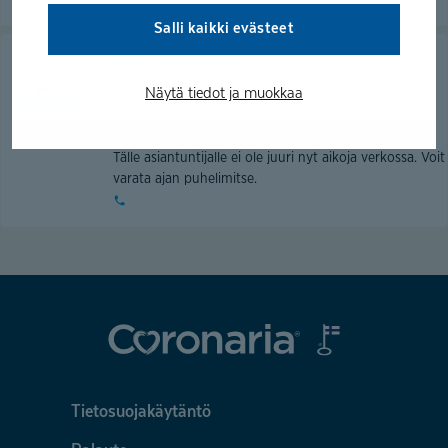
Salli kaikki evästeet
Katri Liimatainen
Sairaanhoitaja
Näytä tiedot ja muokkaa
Kauppakeskus Stella, Porrassalmenkatu 20
Mikkeli
Tälle asiantuntijalle ei ole juuri nyt aikoja verkossa. Voit
varata ajan puhelimitse.
Tietosuojakäytäntö