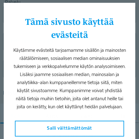
Palvelu
Tämä sivusto käyttää
Asiantuntija
evästeitä
Katri Liimatainen
Käytämme evästeitä tarjoamamme sisällön ja mainosten
Päivä
räätälöimiseen, sosiaalisen median ominaisuuksien
tukemiseen ja verkkopalvelumme käytön analysoimiseen.
Lisäksi jaamme sosiaalisen median, mainosalan ja
analytiikka-alan kumppaneillemme tietoja siitä, miten
käytät sivustoamme. Kumppanimme voivat yhdistää
Näytä lisähakuehdot
näitä tietoja muihin tietoihin, joita olet antanut heille tai
joita on kerätty, kun olet käyttänyt heidän palvelujaan.
Kaikki
Aamu
Päivä
Ilta
Salli välttämättömät
Sunnuntai 9.8.2026