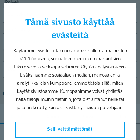
Palvelu
Tämä sivusto käyttää
Asiantuntija
evästeitä
Emmi Kinnunen
Käytämme evästeitä tarjoamamme sisällön ja mainosten
Päivä
räätälöimiseen, sosiaalisen median ominaisuuksien
tukemiseen ja verkkopalvelumme käytön analysoimiseen.
Lisäksi jaamme sosiaalisen median, mainosalan ja
analytiikka-alan kumppaneillemme tietoja siitä, miten
käytät sivustoamme. Kumppanimme voivat yhdistää
Näytä lisähakuehdot
näitä tietoja muihin tietoihin, joita olet antanut heille tai
joita on kerätty, kun olet käyttänyt heidän palvelujaan.
Kaikki
Aamu
Päivä
Ilta
Salli välttämättömät
Lauantai 8.8.2026