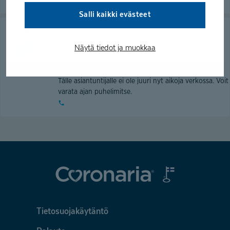
Salli kaikki evästeet
Emmi Kinnunen
Toimintaterapeutti
Näytä tiedot ja muokkaa
Ahjokatu 14
Jyväskylä
Tälle asiantuntijalle ei ole juuri nyt aikoja verkossa. Voit
varata ajan puhelimitse.
Tietosuojakäytäntö