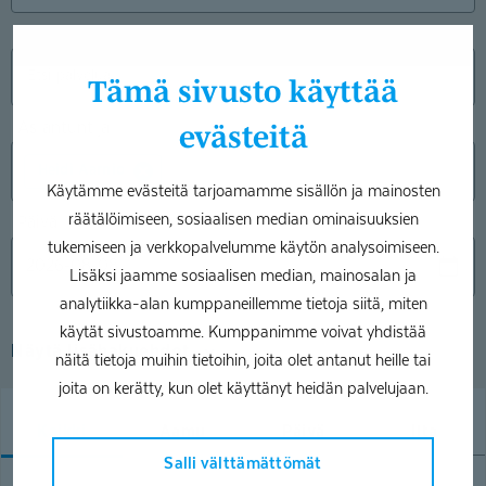
Palvelu
Tämä sivusto käyttää
Asiantuntija
evästeitä
Heidi Aarnio
Käytämme evästeitä tarjoamamme sisällön ja mainosten
räätälöimiseen, sosiaalisen median ominaisuuksien
Päivä
tukemiseen ja verkkopalvelumme käytön analysoimiseen.
Lisäksi jaamme sosiaalisen median, mainosalan ja
analytiikka-alan kumppaneillemme tietoja siitä, miten
käytät sivustoamme. Kumppanimme voivat yhdistää
Näytä lisähakuehdot
näitä tietoja muihin tietoihin, joita olet antanut heille tai
joita on kerätty, kun olet käyttänyt heidän palvelujaan.
Kaikki
Aamu
Päivä
Ilta
Salli välttämättömät