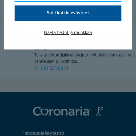
Lauantai 8.8.2026
Salli kaikki evästeet
Heidi Aarnio
Näytä tiedot ja muokkaa
Puheterapeutti
Ajurinkatu 2
Turku
Tälle asiantuntijalle ei ole juuri nyt aikoja verkossa. Voit
varata ajan puhelimitse.
010 525 8801
Tietosuojakäytäntö