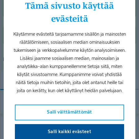
Tämä sivusto käyttää
Pauliina Linna
evästeitä
Päivä
Käytämme evästeitä tarjoamamme sisällön ja mainosten
räätälöimiseen, sosiaalisen median ominaisuuksien
tukemiseen ja verkkopalvelumme käytön analysoimiseen.
Lisäksi jaamme sosiaalisen median, mainosalan ja
Näytä lisähakuehdot
analytiikka-alan kumppaneillemme tietoja siitä, miten
käytät sivustoamme. Kumppanimme voivat yhdistää
näitä tietoja muihin tietoihin, joita olet antanut heille tai
Kaikki
Aamu
Päivä
Ilta
joita on kerätty, kun olet käyttänyt heidän palvelujaan.
Sunnuntai 9.8.2026
Salli välttämättömät
Pauliina Linna
Salli kaikki evästeet
Fysioterapeutti