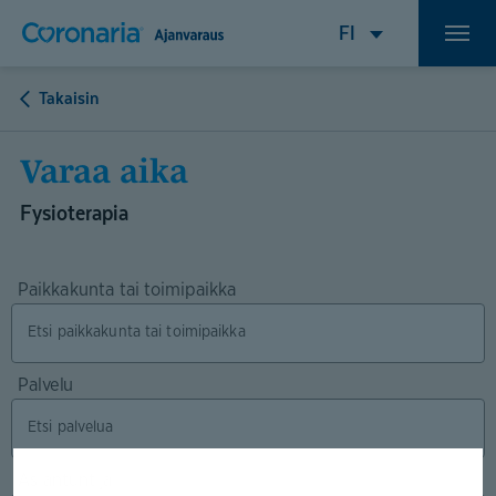
Takaisin
Varaa aika
Fysioterapia
Paikkakunta tai toimipaikka
Palvelu
Asiantuntija