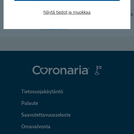
Kivensilmänkuja 3
Helsinki
Näytä tiedot ja muokkaa
Tälle asiantuntijalle ei ole juuri nyt aikoja verkossa. Voit
varata ajan puhelimitse.
010 525 8801
Tietosuojakäytäntö
Palaute
Saavutettavuusseloste
Omavalvonta