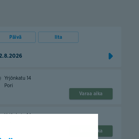
Päivä
Ilta
12.8.2026
Yrjönkatu 14
Pori
Varaa aika
Yrjönkatu 14
Pori
Varaa aika