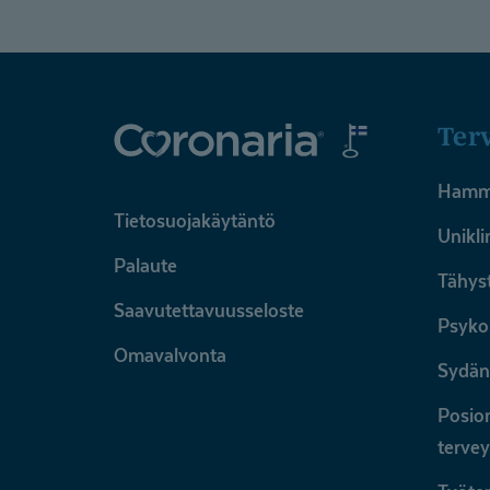
Ter
Hamma
Tietosuojakäytäntö
Unikli
Palaute
Tähyst
Saavutettavuusseloste
Psykol
Omavalvonta
Sydän
Posion
tervey