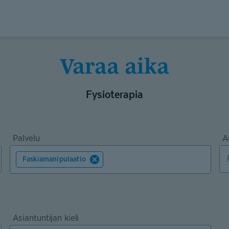
Varaa aika
Fysioterapia
Palvelu
A
Faskiamanipulaatio
Asiantuntijan kieli