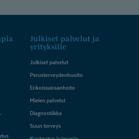
apia
Julkiset palvelut ja
yrityksille
Julkiset palvelut
Perusterveydenhuolto
Erikoissairaanhoito
Mielen palvelut
Diagnostiikka
-
Suun terveys
utus
Kuntoutus ja terapia