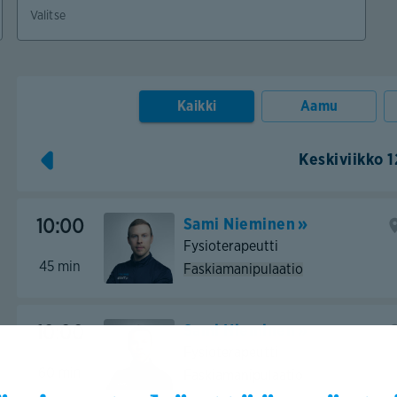
Kaikki
Aamu
Keskiviikko 
Sami Nieminen
10:00
Fysioterapeutti
45
min
Faskiamanipulaatio
Sami Nieminen
10:00
Fysioterapeutti
60
min
Faskiamanipulaatio