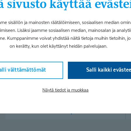
 sivusto käyttää eväste
Benjamin Heinonen
17:30
Fysioterapeutti
 sisällön ja mainosten räätälöimiseen, sosiaalisen median omin
45
min
Faskiamanipulaatio
iseen. Lisäksi jaamme sosiaalisen median, mainosalan ja analy
me. Kumppanimme voivat yhdistää näitä tietoja muihin tietoihin, joita
on kerätty, kun olet käyttänyt heidän palvelujaan.
alli välttämättömät
Salli kaikki eväste
Näytä tiedot ja muokkaa
Edellinen päivä