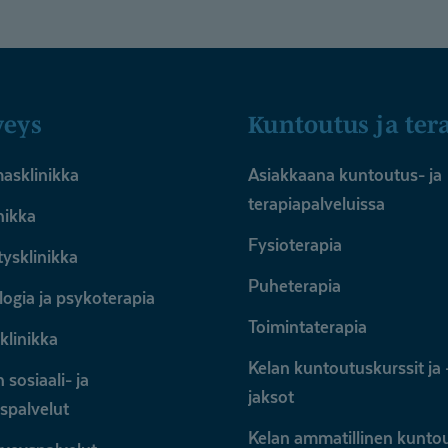
veys
Kuntoutus ja ter
sklinikka
Asiakkaana kuntoutus- ja
terapiapalveluissa
nikka
Fysioterapia
ysklinikka
Puheterapia
ogia ja psykoterapia
Toimintaterapia
klinikka
Kelan kuntoutuskurssit ja 
 sosiaali- ja
jaksot
spalvelut
Kelan ammatillinen kunto