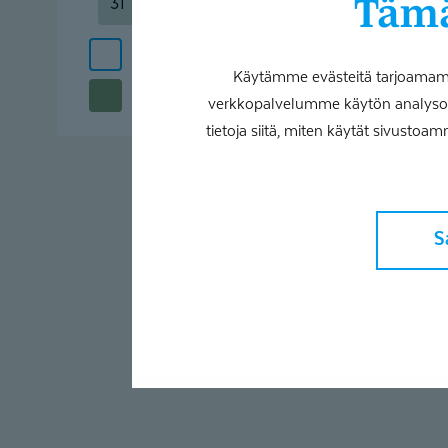
Tämä
31
Tämä päivä
Vapaita aikoja
Käytämme evästeitä tarjoamamme
Valittu päivä
verkkopalvelumme käytön analysoim
tietoja siitä, miten käytät sivustoam
S